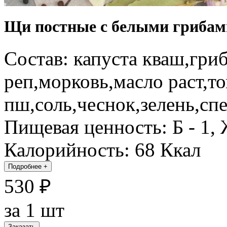
Щи постные с белыми грибами
Состав: капуста кваш,гри
реп,морковь,масло раст,т
пш,соль,чеснок,зелень,сп
Пищевая ценность: Б - 1, Ж
Калорийность: 68 Ккал
Подробнее
+
530 ₽
за 1 шт
Заказать