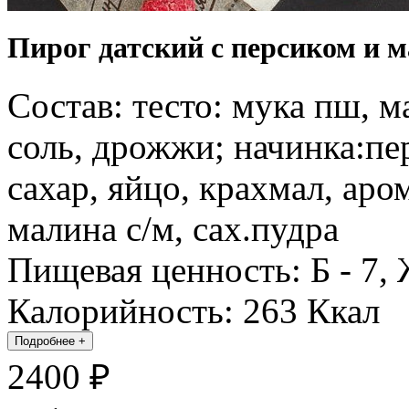
Пирог датский с персиком и м
Состав: тесто: мука пш, ма
соль, дрожжи; начинка:пе
сахар, яйцо, крахмал, аро
малина с/м, сах.пудра
Пищевая ценность: Б - 7, Ж
Калорийность: 263 Ккал
Подробнее
+
2400 ₽